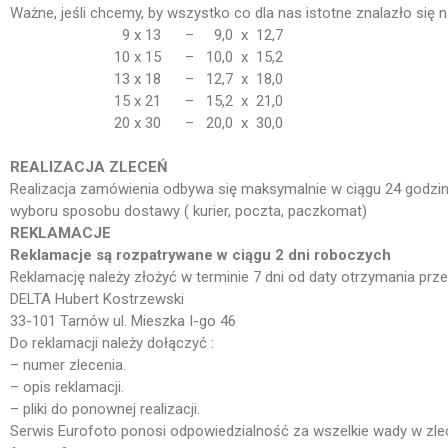
Ważne, jeśli chcemy, by wszystko co dla nas istotne znalazło się 
9 x 13 – 9,0 x 12,7
10 x 15 – 10,0 x 15,2
13 x 18 – 12,7 x 18,0
15 x 21 – 15,2 x 21,0
20 x 30 – 20,0 x 30,0
REALIZACJA ZLECEŃ
Realizacja zamówienia odbywa się maksymalnie w ciągu 24 godzin
wyboru sposobu dostawy ( kurier, poczta, paczkomat)
REKLAMACJE
Reklamacje są rozpatrywane w ciągu 2 dni roboczych
Reklamację należy złożyć w terminie 7 dni od daty otrzymania prze
DELTA Hubert Kostrzewski
33-101 Tarnów ul. Mieszka I-go 46
Do reklamacji należy dołączyć :
– numer zlecenia.
– opis reklamacji.
– pliki do ponownej realizacji.
Serwis
Eurofoto
ponosi odpowiedzialność za wszelkie wady w zlec