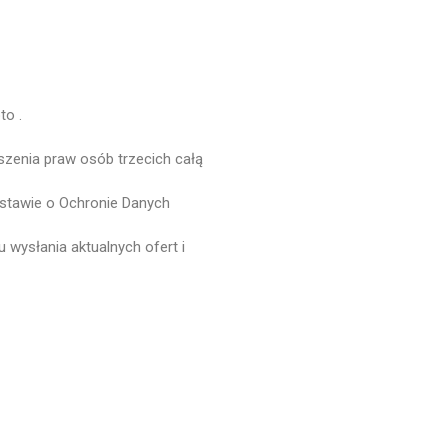
grudzień 2022
listopad 2022
październik 2022
wrzesień 2022
oto
.
luty 2021
szenia praw osób trzecich całą
styczeń 2021
listopad 2020
stawie o Ochronie Danych
październik 2020
 wysłania aktualnych ofert i
wrzesień 2020
sierpień 2020
lipiec 2020
czerwiec 2020
czerwiec 2019
maj 2019
luty 2019