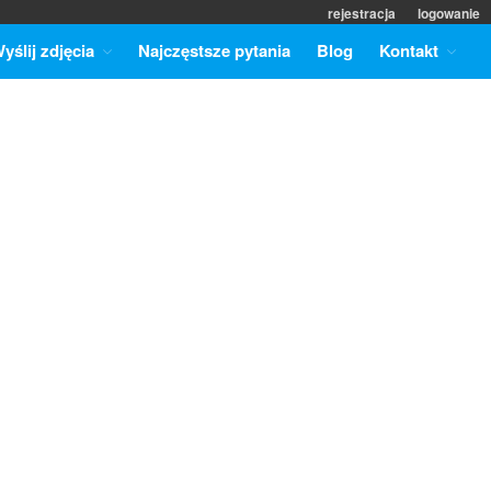
rejestracja
logowanie
yślij zdjęcia
Najczęstsze pytania
Blog
Kontakt
Strona główna
Cennik
Promocje
Odbitki
Formaty zdjęć
Wyślij zdjęcia
Punkty odbioru odbitek
Najczęstsze pytania
Blog
Kontakt
Współpraca