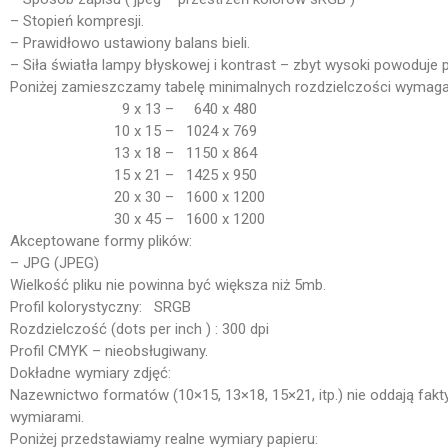
– Stopień kompresji.
– Prawidłowo ustawiony balans bieli.
– Siła światła lampy błyskowej i kontrast – zbyt wysoki powoduje
Poniżej zamieszczamy tabelę minimalnych rozdzielczości wymagany
9 x 13 – 640 x 480
10 x 15 – 1024 x 769
13 x 18 – 1150 x 864
15 x 21 – 1425 x 950
20 x 30 – 1600 x 1200
30 x 45 – 1600 x 1200
Akceptowane formy plików:
– JPG (JPEG)
Wielkość pliku nie powinna być większa niż 5mb.
Profil kolorystyczny: SRGB
Rozdzielczość (dots per inch ) : 300 dpi
Profil CMYK – nieobsługiwany.
Dokładne wymiary zdjęć:
Nazewnictwo formatów (10×15, 13×18, 15×21, itp.) nie oddają fakt
wymiarami.
Poniżej przedstawiamy realne wymiary papieru: