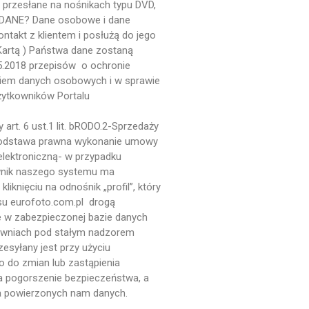
i przesłane na nośnikach typu DVD,
Kanał komentarzy
DANE? Dane osobowe i dane
WordPress.org
ontakt z klientem i posłużą do jego
 Kartą ) Państwa dane zostaną
5.2018 przepisów o ochronie
niem danych osobowych i w sprawie
ytkowników Portalu
t. 6 ust.1 lit. bRODO.2-Sprzedaży
 podstawa prawna wykonanie umowy
 elektroniczną- w przypadku
ownik naszego systemu ma
knięciu na odnośnik „profil”, który
su eurofoto.com.pl drogą
w zabezpieczonej bazie danych
rowniach pod stałym nadzorem
esyłany jest przy użyciu
do zmian lub zastąpienia
na pogorszenie bezpieczeństwa, a
wa powierzonych nam danych.