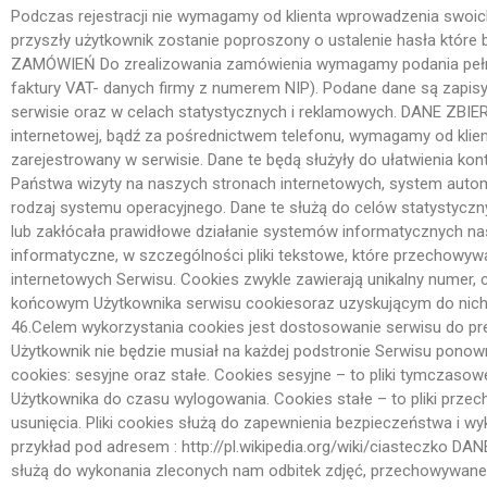
Podczas rejestracji nie wymagamy od klienta wprowadzenia swoich
przyszły użytkownik zostanie poproszony o ustalenie hasła któ
ZAMÓWIEŃ Do zrealizowania zamówienia wymagamy podania pełnych 
faktury VAT- danych firmy z numerem NIP). Podane dane są zapis
serwisie oraz w celach statystycznych i reklamowych. DANE Z
internetowej, bądź za pośrednictwem telefonu, wymagamy od klient
zarejestrowany w serwisie. Dane te będą służyły do ułatwienia
Państwa wizyty na naszych stronach internetowych, system automat
rodzaj systemu operacyjnego. Dane te służą do celów statystycznyc
lub zakłócała prawidłowe działanie systemów informatycznych na
informatyczne, w szczególności pliki tekstowe, które przechowy
internetowych Serwisu. Cookies zwykle zawierają unikalny numer
końcowym Użytkownika serwisu cookiesoraz uzyskującym do nich d
46.Celem wykorzystania cookies jest dostosowanie serwisu do prefe
Użytkownik nie będzie musiał na każdej podstronie Serwisu pono
cookies: sesyjne oraz stałe. Cookies sesyjne – to pliki tymczas
Użytkownika do czasu wylogowania. Cookies stałe – to pliki prze
usunięcia. Pliki cookies służą do zapewnienia bezpieczeństwa i 
przykład pod adresem : http://pl.wikipedia.org/wiki/ciasteczko
służą do wykonania zleconych nam odbitek zdjęć, przechowywan