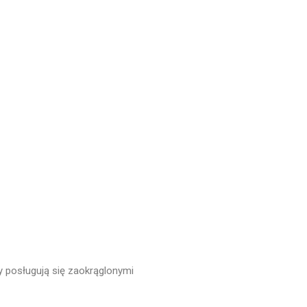
Album Foto Box 2×100 Zdjęć
Album Stone 304 zdjęć
Album Foto 2x100szt 10×15
box
ergnregnergn
Album Scott 200 zdjęć
listopad 2024
y posługują się zaokrąglonymi
październik 2024
kwiecień 2024