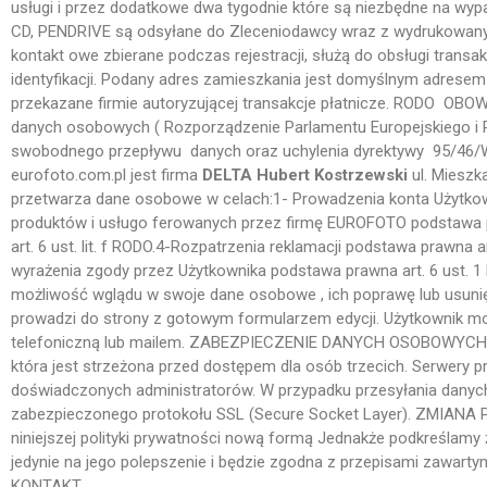
usługi i przez dodatkowe dwa tygodnie które są niezbędne na wypa
CD, PENDRIVE są odsyłane do Zleceniodawcy wraz z wydruko
kontakt owe zbierane podczas rejestracji, służą do obsługi transak
identyfikacji. Podany adres zamieszkania jest domyślnym adresem 
przekazane firmie autoryzującej transakcje płatnicze. RODO O
danych osobowych ( Rozporządzenie Parlamentu Europejskiego i 
swobodnego przepływu danych oraz uchylenia dyrektywy 95/46/
eurofoto.com.pl jest firma
DELTA Hubert Kostrzewski
ul. Mieszk
przetwarza dane osobowe w celach:1- Prowadzenia konta Użytkown
produktów i usługo ferowanych przez firmę EUROFOTO podstawa 
art. 6 ust. lit. f RODO.4-Rozpatrzenia reklamacji podstawa prawna 
wyrażenia zgody przez Użytkownika podstawa prawna art. 6 ust
możliwość wglądu w swoje dane osobowe , ich poprawę lub usunięcie
prowadzi do strony z gotowym formularzem edycji. Użytkownik m
telefoniczną lub mailem. ZABEZPIECZENIE DANYCH OSOBOWYCH G
która jest strzeżona przed dostępem dla osób trzecich. Serwer
doświadczonych administratorów. W przypadku przesyłania danych d
zabezpieczonego protokołu SSL (Secure Socket Layer). ZMIANA 
niniejszej polityki prywatności nową formą Jednakże podkreślamy 
jedynie na jego polepszenie i będzie zgodna z przepisami zawar
KONTAKT