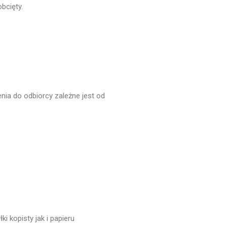
bcięty.
marzec 2024
luty 2024
styczeń 2024
grudzień 2023
listopad 2023
październik 2023
ia do odbiorcy zależne jest od
wrzesień 2023
sierpień 2023
lipiec 2023
czerwiec 2023
maj 2023
kwiecień 2023
marzec 2023
luty 2023
 kopisty jak i papieru
styczeń 2023