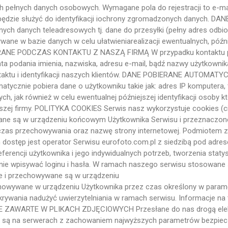
 pełnych danych osobowych. Wymagane pola do rejestracji to e-mail 
re będzie służyć do identyfikacji iochrony zgromadzonych danych
danych teleadresowych tj. dane do przesyłki (pełny adres odbior
ywane w bazie danych w celu ułatwieniarealizacji ewentualnych, pó
BIERANE PODCZAS KONTAKTU Z NASZĄ FIRMĄ W przypadku kontaktu p
a podania imienia, nazwiska, adresu e-mail, bądź nazwy użytkownika 
 kontaktu i identyfikacji naszych klientów. DANE POBIERANE AUTOM
ycznie pobiera dane o użytkowniku takie jak: adres IP komputera, ty
h, jak również w celu ewentualnej późniejszej identyfikacji osoby 
szej firmy. POLITYKA COOKIES Serwis nasz wykorzystuje cookies (c
wane są w urządzeniu końcowym Użytkownika Serwisu i przeznaczone
, czas przechowywania oraz nazwę strony internetowej. Podmiotem
ostęp jest operator Serwisu eurofoto.com.pl z siedzibą pod adres
rencji użytkownika i jego indywidualnych potrzeb, tworzenia statysty
wnie wpisywać loginu i hasła. W ramach naszego serwisu stosowane 
owe i przechowywane są w urządzeniu
chowywane w urządzeniu Użytkownika przez czas określony w parame
wykrywania nadużyć uwierzytelniania w ramach serwisu. Informacje n
 DANE ZAWARTE W PLIKACH ZDJĘCIOWYCH Przesłane do nas drogą elekt
e są na serwerach z zachowaniem najwyższych parametrów bezpie