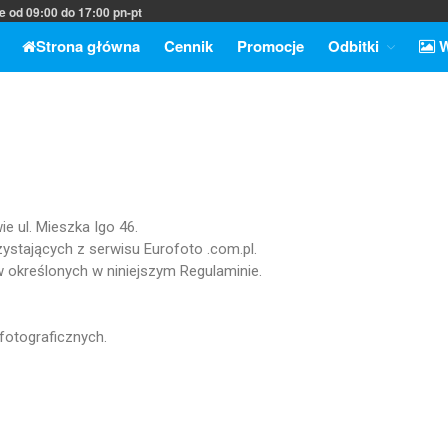
e od 09:00 do 17:00 pn-pt
Strona główna
Cennik
Promocje
Odbitki
W
ajwyższą jakość
ternet
ie ul. Mieszka Igo 46.
rzystających z serwisu
Eurofoto
.com.pl.
w określonych w niniejszym Regulaminie.
fotograficznych.