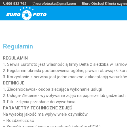
606-932-762
eurofotoakc@gmail.com
Biuro Obsługi Klienta czynn
Odbitki online, szybko i tanio. Gwarantujemy n
Wywoływanie zdjęć przez in
Regulamin
REGULAMIN
1. Serwis Eurofoto jest własnością firmy Delta z siedziba w Tarnow
2. Regulamin określa postanowienia ogólne, prawa i obowiązki ko
3. Korzystanie z serwisu jest jednoznaczne z akceptacją warunkó
DEFINICJE
1. Zleceniodawca- osoba zlecająca wykonanie usługi.
2. Usługa-Zlecenie- wywoływanie zdjęć na papierze lub gadżetach 
3. Plik- zdjęcia przesłane do wywołania.
PARAMETRY TECHNICZNE ZDJĘĆ
Na wysoką jakość ma wpływ wiele czynników
– Rozdzielczość
– Sposób zapisu ( jpeg – przestrzeń kolorów sRGB )