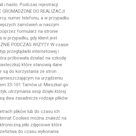
i hasło. Podczas rejestracji
czerwiec 2018
. DANE GROMADZONE DO REALIZACJI
maj 2018
cy, numer telefonu, a w przypadku
styczeń 2018
źniejszych zamówień w naszym
oprzez formularz na stronie
grudzień 2017
w przypadku, gdy klient jest
listopad 2017
ATYCZNIE PODCZAS WIZYTY W czasie
październik 2017
p przeglądarki internetowej i
która próbowała działać na szkodę
iasteczka) które stanowią dane
 są do korzystania ze stron
Porady
 zamieszczającym na urządzeniu
em 33-101 Tarnów ul. MieszkaI-go
Prezenty
k, utrzymania sesji dzięki której
Uncategorized
są dwa zasadnicze rodzaje plików
trach plików lub do czasu ich
a temat Cookies można znaleźć na
Zaloguj się
roniczną pliki zdjęciowe które
czeństwa do czasu wykonania
Kanał wpisów