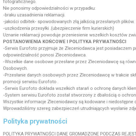
fotograficznego.
Nie ponosimy odpowiedzialności w przypadku:
-braku uzasadnienia reklamacji.
-jakości odbitek- spowodowanych złą jalkścią przesłanych plików.
-uszkodzenia przesyłki .(ubezpieczenie firm kurierskich)
Uznanie reklamacji powoduje przeniesienie wszelkich kosztów zwią
POSTANOWIENIA KOŃCOWE I POLITYKA PRYWATNOŚCI
-Serwis
Eurofoto
przyjmuje że Zleceniodawca jest posiadaczem pr
odpowiedzialność ponosi Zleceniodawca.
-Wszelkie dane osobowe przesłane przez Zleceniodawcę są równ
Osobowych.
-Przesłanie danych osobowych przez Zleceniodawcę w trakcie skład
promocji serwisu
Eurofoto
.
-Serwis
Eurofoto
dokłada wszelkich starań o ochronę danych kli
-System serwisu
Eurofoto
został stworzony z dbałością o ochron
Wszystkie informacje Zleceniodawcy są kodowane i niedostępne d
Wprowadziliśmy szereg zabezpieczeń utrudniających wysłanie zdj
Polityka prywatności
POLITYKA PRYWATNOŚCI DANE GROMADZONE PODCZAS REJES