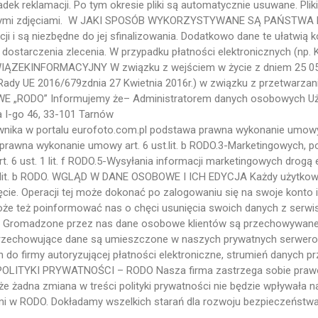
dek reklamacji. Po tym okresie pliki są automatycznie usuwane. Plik
wanymi zdjęciami. W JAKI SPOSÓB WYKORZYSTYWANE SĄ PAŃSTWA 
cji i są niezbędne do jej sfinalizowania. Dodatkowo dane te ułatwią k
dostarczenia zlecenia. W przypadku płatności elektronicznych (np.
BOWIĄZEKINFORMACYJNY W związku z wejściem w życie z dniem 25 0
Rady UE 2016/679zdnia 27 Kwietnia 2016r.) w związku z przetwarza
WE „RODO” Informujemy że– Administratorem danych osobowych Uż
a I-go 46, 33-101 Tarnów
ika w portalu eurofoto.com.pl podstawa prawna wykonanie umowy ar
prawna wykonanie umowy art. 6 ust.lit. b RODO.3-Marketingowych,
art. 6 ust. 1 lit. f RODO.5-Wysyłania informacji marketingowych drogą
. 1 lit. b RODO. WGLĄD W DANE OSOBOWE I ICH EDYCJA Każdy użytk
. Operacji tej może dokonać po zalogowaniu się na swoje konto i kli
oże też poinformować nas o chęci usunięcia swoich danych z serwi
romadzone przez nas dane osobowe klientów są przechowywane 
y przechowujące dane są umieszczone w naszych prywatnych serwe
o firmy autoryzującej płatności elektroniczne, strumień danych prz
POLITYKI PRYWATNOŚCI – RODO Nasza firma zastrzega sobie prawo 
że żadna zmiana w treści polityki prywatności nie będzie wpływała 
tymi w RODO. Dokładamy wszelkich starań dla rozwoju bezpieczeńst