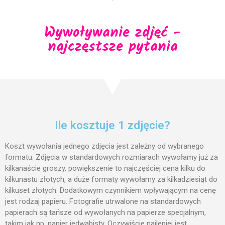
Wywoływanie zdjęć -
najczęstsze pytania
Album Foto Box 2×100 Zdjęć
Album Stone 304 zdjęć
Album Foto 2x100szt 10×15
box
Ile kosztuje 1 zdjęcie?
ergnregnergn
Koszt wywołania jednego zdjęcia jest zależny od wybranego
Album Scott 200 zdjęć
formatu. Zdjęcia w standardowych rozmiarach wywołamy już za
kilkanaście groszy, powiększenie to najczęściej cena kilku do
kilkunastu złotych, a duże formaty wywołamy za kilkadziesiąt do
kilkuset złotych. Dodatkowym czynnikiem wpływającym na cenę
listopad 2024
jest rodzaj papieru. Fotografie utrwalone na standardowych
papierach są tańsze od wywołanych na papierze specjalnym,
październik 2024
takim jak np. papier jedwabisty. Oczywiście najlepiej jest