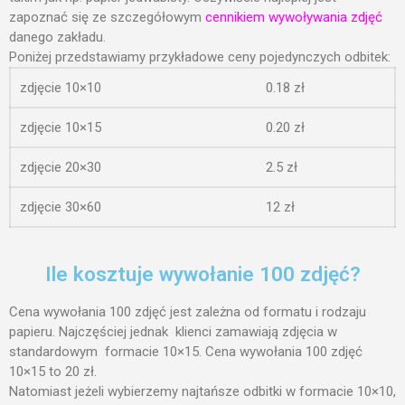
kwiecień 2024
zapoznać się ze szczegółowym
cennikiem wywoływania zdjęć
marzec 2024
danego zakładu.
Poniżej przedstawiamy przykładowe ceny pojedynczych odbitek:
luty 2024
styczeń 2024
zdjęcie 10×10
0.18 zł
grudzień 2023
zdjęcie 10×15
0.20 zł
listopad 2023
zdjęcie 20×30
2.5 zł
październik 2023
wrzesień 2023
zdjęcie 30×60
12 zł
sierpień 2023
lipiec 2023
Ile kosztuje wywołanie 100 zdjęć?
czerwiec 2023
maj 2023
Cena wywołania 100 zdjęć jest zależna od formatu i rodzaju
kwiecień 2023
papieru. Najczęściej jednak klienci zamawiają zdjęcia w
standardowym formacie 10×15. Cena wywołania 100 zdjęć
marzec 2023
10×15 to 20 zł.
luty 2023
Natomiast jeżeli wybierzemy najtańsze odbitki w formacie 10×10,