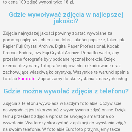
styczeń 2023
to cena 100 zdjęć wynosi tylko 18 zł.
grudzień 2022
Gdzie wywoływać zdjęcia w najlepszej
listopad 2022
jakości?
październik 2022
Zdjęcia najwyższej jakości powinny zostać wywołane za
wrzesień 2022
pomocą najlepszej chemii na dobrej jakości papierze, takim jak:
luty 2021
Papier Fuji Crystal Archive, Digital Paper Professional, Kodak
Premier Endura, czy Fuji Crystal Archive. Ponadto warto, aby
styczeń 2021
przesłane fotografie były poddane ręcznej korekcie. Dzięki
listopad 2020
czemu otrzymamy fotografie odpowiednio skadrowane oraz
październik 2020
zachowujące właściwą kolorystykę. Wszystkie te warunki spełnia
fotolab
Eurofoto
. Zapraszamy do skorzystania z naszych usług.
wrzesień 2020
sierpień 2020
Gdzie można wywołać zdjęcia z telefonu?
lipiec 2020
Zdjęcia z telefonu wywołasz w każdym fotolabie. Oczywiście
czerwiec 2020
najwygodniej jest skorzystać z wywoływania zdjęć online. Dzięki
czerwiec 2019
temu prześlesz zdjęcia wprost ze swojego smartfona do
maj 2019
wywołania. Wystarczy skorzystać z aplikacji do wysyłania zdjęć
na swoim telefonie. W fotolabie Eurofoto przyjmujemy także
luty 2019