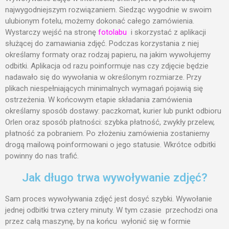
Kanał wpisów
najwygodniejszym rozwiązaniem. Siedząc wygodnie w swoim
Kanał komentarzy
ulubionym fotelu, możemy dokonać całego zamówienia.
WordPress.org
Wystarczy wejść na stronę
fotolabu
i skorzystać z aplikacji
służącej do zamawiania zdjęć. Podczas korzystania z niej
określamy formaty oraz rodzaj papieru, na jakim wywołujemy
odbitki. Aplikacja od razu poinformuje nas czy zdjęcie będzie
nadawało się do wywołania w określonym rozmiarze. Przy
plikach niespełniających minimalnych wymagań pojawią się
ostrzeżenia. W końcowym etapie składania zamówienia
określamy sposób dostawy: paczkomat, kurier lub punkt odbioru
Orlen oraz sposób płatności: szybka płatność, zwykły przelew,
płatność za pobraniem. Po złożeniu zamówienia zostaniemy
drogą mailową poinformowani o jego statusie. Wkrótce odbitki
powinny do nas trafić.
Jak długo trwa wywoływanie zdjęć?
Sam proces wywoływania zdjęć jest dosyć szybki. Wywołanie
jednej odbitki trwa cztery minuty. W tym czasie przechodzi ona
przez całą maszynę, by na końcu wyłonić się w formie