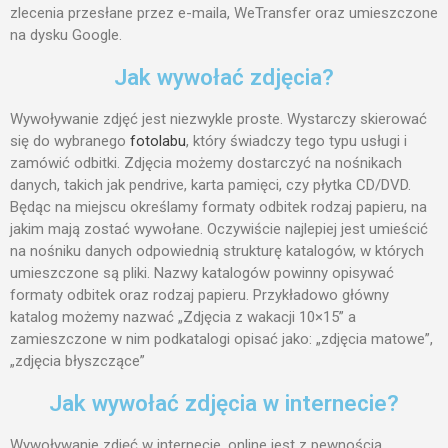
zlecenia przesłane przez e-maila, WeTransfer oraz umieszczone
czerwiec 2018
na dysku Google.
maj 2018
Jak wywołać zdjęcia?
styczeń 2018
grudzień 2017
Wywoływanie zdjęć jest niezwykle proste. Wystarczy skierować
się do wybranego
fotolabu
, który świadczy tego typu usługi i
listopad 2017
zamówić odbitki. Zdjęcia możemy dostarczyć na nośnikach
październik 2017
danych, takich jak pendrive, karta pamięci, czy płytka CD/DVD.
Będąc na miejscu określamy formaty odbitek rodzaj papieru, na
jakim mają zostać wywołane. Oczywiście najlepiej jest umieścić
na nośniku danych odpowiednią strukturę katalogów, w których
Porady
umieszczone są pliki. Nazwy katalogów powinny opisywać
formaty odbitek oraz rodzaj papieru. Przykładowo główny
Prezenty
katalog możemy nazwać „Zdjęcia z wakacji 10×15” a
Uncategorized
zamieszczone w nim podkatalogi opisać jako: „zdjęcia matowe”,
„zdjęcia błyszczące”
Jak wywołać zdjęcia w internecie?
Zaloguj się
Wywoływanie zdjęć w internecie, online jest z pewnością