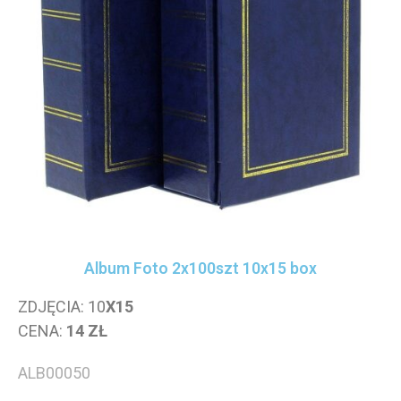
Album Foto 2x100szt 10x15 box
ZDJĘCIA: 10
X15
CENA:
14 ZŁ
ALB00050