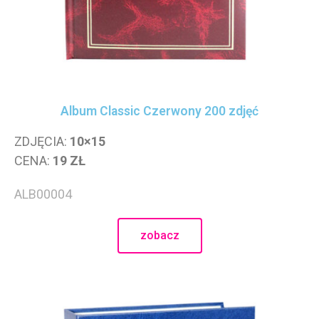
listopad 2024
październik 2024
kwiecień 2024
marzec 2024
Album Classic Czerwony 200 zdjęć
luty 2024
styczeń 2024
ZDJĘCIA:
10×15
CENA:
19 ZŁ
grudzień 2023
listopad 2023
ALB00004
październik 2023
wrzesień 2023
zobacz
sierpień 2023
lipiec 2023
czerwiec 2023
maj 2023