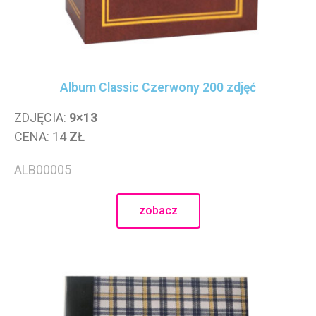
Zaloguj się
Kanał wpisów
Album Classic Czerwony 200 zdjęć
Kanał komentarzy
WordPress.org
ZDJĘCIA:
9×13
CENA: 14
ZŁ
ALB00005
zobacz