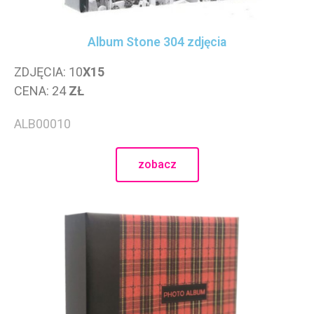
Album Stone 304 zdjęcia
ZDJĘCIA: 10
X15
CENA: 24
ZŁ
ALB00010
zobacz