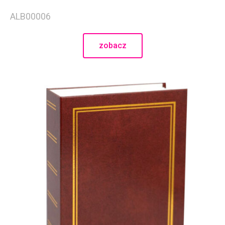
czerwiec 2020
ALB00006
czerwiec 2019
maj 2019
zobacz
luty 2019
czerwiec 2018
maj 2018
styczeń 2018
grudzień 2017
listopad 2017
październik 2017
Porady
Prezenty
Uncategorized