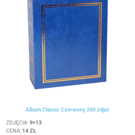
kwiecień 2023
marzec 2023
luty 2023
styczeń 2023
grudzień 2022
listopad 2022
październik 2022
wrzesień 2022
luty 2021
styczeń 2021
listopad 2020
październik 2020
Album Classic Czerwony 200 zdjęć
wrzesień 2020
sierpień 2020
ZDJĘCIA:
9×13
lipiec 2020
CENA:
14 ZŁ