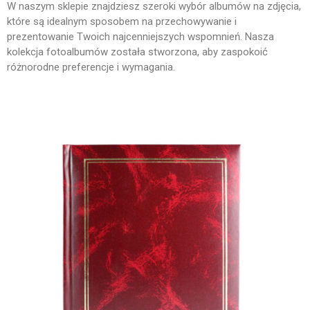
Blog
W naszym sklepie znajdziesz szeroki wybór albumów na zdjęcia,
które są idealnym sposobem na przechowywanie i
Kontakt
prezentowanie Twoich najcenniejszych wspomnień. Nasza
Współpraca
kolekcja fotoalbumów została stworzona, aby zaspokoić
różnorodne preferencje i wymagania.
Album Foto Box 2×100 Zdjęć
Album Stone 304 zdjęć
Album Foto 2x100szt 10×15
box
ergnregnergn
Album Scott 200 zdjęć