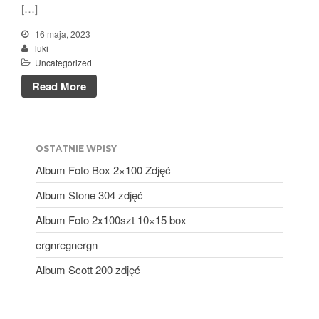
[…]
luty 2024
16 maja, 2023
styczeń 2024
luki
grudzień 2023
Uncategorized
listopad 2023
Read More
październik 2023
wrzesień 2023
sierpień 2023
OSTATNIE WPISY
lipiec 2023
Album Foto Box 2×100 Zdjęć
czerwiec 2023
Album Stone 304 zdjęć
maj 2023
Album Foto 2x100szt 10×15 box
kwiecień 2023
ergnregnergn
marzec 2023
Album Scott 200 zdjęć
luty 2023
styczeń 2023
grudzień 2022