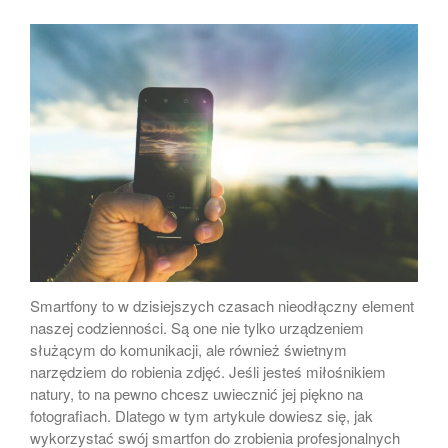
Album Foto Box 2×100 Zdjęć
Album Stone 304 zdjęć
Album Foto 2x100szt 10×15
box
ergnregnergn
Album Scott 200 zdjęć
Smartfony to w dzisiejszych czasach nieodłączny element
naszej codzienności. Są one nie tylko urządzeniem
służącym do komunikacji, ale również świetnym
listopad 2024
narzędziem do robienia zdjęć. Jeśli jesteś miłośnikiem
październik 2024
natury, to na pewno chcesz uwiecznić jej piękno na
fotografiach. Dlatego w tym artykule dowiesz się, jak
kwiecień 2024
wykorzystać swój smartfon do zrobienia profesjonalnych
marzec 2024