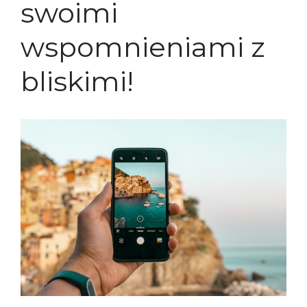
swoimi
wspomnieniami z
bliskimi!
Album Foto Box 2×100 Zdjęć
Album Stone 304 zdjęć
Album Foto 2x100szt 10×15
box
ergnregnergn
Album Scott 200 zdjęć
listopad 2024
październik 2024
kwiecień 2024