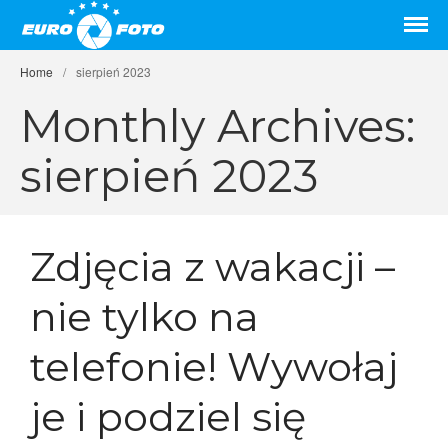
Odbitki online, szybko i tanio.
Wywoływanie zdjęć
Gwarantujemy najwyższą jakość
przez internet
Home
/
sierpień 2023
Strona główna
Monthly Archives:
Cennik
Promocje
sierpień 2023
Odbitki
Formaty zdjęć
Wyślij zdjęcia
Zdjęcia z wakacji –
Punkty odbioru odbitek
Najczęstsze pytania
nie tylko na
Blog
Kontakt
telefonie! Wywołaj
Współpraca
je i podziel się