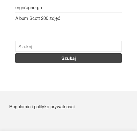
ergnregnergn
listopad 2022
październik 2022
Album Scott 200 zdjęć
wrzesień 2022
luty 2021
styczeń 2021
listopad 2020
październik 2020
wrzesień 2020
sierpień 2020
lipiec 2020
czerwiec 2020
Regulamin i polityka prywatności
czerwiec 2019
maj 2019
luty 2019
czerwiec 2018