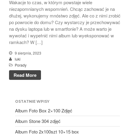
marzec 2024
Wakacje to czas, w którym powstaje wiele
niezapomnianych wspomnień. Chcąc zachować je na
luty 2024
dłużej, wykonujemy mnóstwo zdjęć. Ale co z nimi zrobić
styczeń 2024
po powrocie do domu? Czy wystarczy je przechowywać
grudzień 2023
na dysku laptopa lub w smartfonie? A może warto je
wywołać i wypełnić nimi album lub wyeksponować w
listopad 2023
ramkach? W […]
październik 2023
9 sierpnia, 2023
wrzesień 2023
luki
sierpień 2023
Porady
lipiec 2023
Read More
czerwiec 2023
maj 2023
kwiecień 2023
OSTATNIE WPISY
marzec 2023
Album Foto Box 2×100 Zdjęć
luty 2023
Album Stone 304 zdjęć
styczeń 2023
Album Foto 2x100szt 10×15 box
grudzień 2022