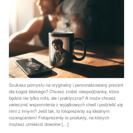
Album Foto Box 2×100 Zdjęć
Album Stone 304 zdjęć
Album Foto 2x100szt 10×15
box
ergnregnergn
Album Scott 200 zdjęć
Szukasz pomysłu na oryginalny i personalizowany prezent
dla kogoś bliskiego? Chcesz zrobić niespodziankę, która
będzie nie tylko miła, ale i praktyczna? A może chcesz
uwiecznić wspomnienia z wyjątkowych chwil i podzielić się
listopad 2024
nimi z innymi? Jeśli tak, to fotoprezenty są idealnym
październik 2024
rozwiązaniem! Fotoprezenty to produkty, na których
kwiecień 2024
możesz umieścić dowolne […]
marzec 2024