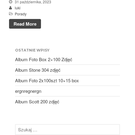
31 października, 2023
luty 2024
luki
Porady
styczeń 2024
Read More
grudzień 2023
listopad 2023
październik 2023
OSTATNIE WPISY
wrzesień 2023
Album Foto Box 2×100 Zdjęć
sierpień 2023
Album Stone 304 zdjęć
lipiec 2023
czerwiec 2023
Album Foto 2x100szt 10×15 box
maj 2023
ergnregnergn
kwiecień 2023
Album Scott 200 zdjęć
marzec 2023
luty 2023
styczeń 2023
grudzień 2022