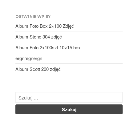
OSTATNIE WPISY
Album Foto Box 2×100 Zdjęć
Album Foto Box 2×100 Zdjęć
Album Stone 304 zdjęć
Album Stone 304 zdjęć
Album Foto 2x100szt 10×15 box
Album Foto 2x100szt 10×15
ergnregnergn
box
ergnregnergn
Album Scott 200 zdjęć
Album Scott 200 zdjęć
listopad 2024
październik 2024
kwiecień 2024
marzec 2024