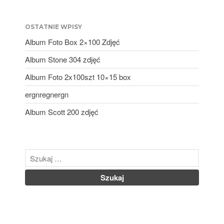
OSTATNIE WPISY
Album Foto Box 2×100 Zdjęć
Album Foto Box 2×100 Zdjęć
Album Stone 304 zdjęć
Album Stone 304 zdjęć
Album Foto 2x100szt 10×15 box
Album Foto 2x100szt 10×15
ergnregnergn
box
ergnregnergn
Album Scott 200 zdjęć
Album Scott 200 zdjęć
listopad 2024
październik 2024
kwiecień 2024
marzec 2024