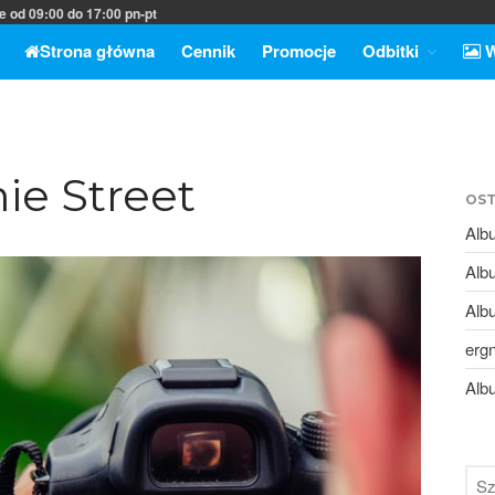
e od 09:00 do 17:00 pn-pt
Strona główna
Cennik
Promocje
Odbitki
W
ajwyższą jakość
ternet
ie Street
OST
Alb
Alb
Alb
erg
Alb