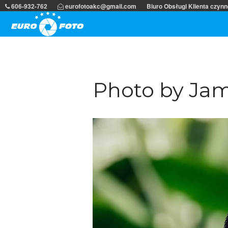
606-932-762
eurofotoakc@gmail.com
Biuro Obsługi Klienta czynn
Odbitki online, szybko i tanio. Gwarantujemy n
Wywoływanie zdjęć przez in
Photo by Jam