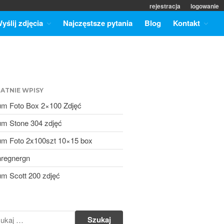
rejestracja
logowanie
yślij zdjęcia
Najczęstsze pytania
Blog
Kontakt
Strona główna
Cennik
Promocje
Odbitki
ATNIE WPISY
Formaty zdjęć
um Foto Box 2×100 Zdjęć
Wyślij zdjęcia
Punkty odbioru odbitek
um Stone 304 zdjęć
Najczęstsze pytania
um Foto 2x100szt 10×15 box
Blog
nregnergn
Kontakt
um Scott 200 zdjęć
Współpraca