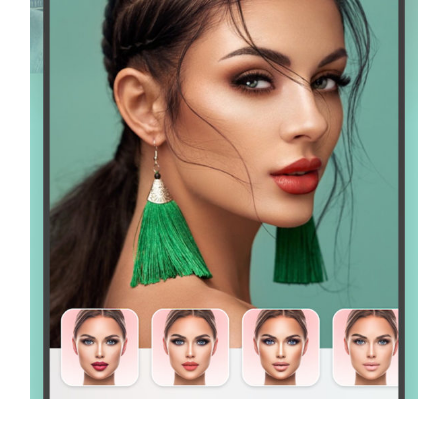
Album Foto Box 2×100 Zdjęć
Album Stone 304 zdjęć
Album Foto 2x100szt 10×15
box
ergnregnergn
Album Scott 200 zdjęć
listopad 2024
październik 2024
kwiecień 2024
marzec 2024