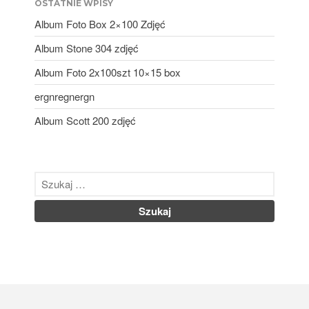
OSTATNIE WPISY
luty 2024
Album Foto Box 2×100 Zdjęć
styczeń 2024
Album Stone 304 zdjęć
grudzień 2023
Album Foto 2x100szt 10×15 box
listopad 2023
ergnregnergn
październik 2023
wrzesień 2023
Album Scott 200 zdjęć
sierpień 2023
lipiec 2023
czerwiec 2023
maj 2023
kwiecień 2023
marzec 2023
luty 2023
styczeń 2023
grudzień 2022