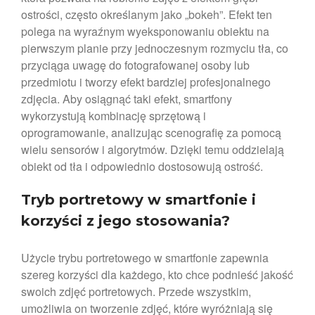
listopad 2024
ostrości, często określanym jako „bokeh”. Efekt ten
październik 2024
polega na wyraźnym wyeksponowaniu obiektu na
kwiecień 2024
pierwszym planie przy jednoczesnym rozmyciu tła, co
marzec 2024
przyciąga uwagę do fotografowanej osoby lub
przedmiotu i tworzy efekt bardziej profesjonalnego
luty 2024
zdjęcia. Aby osiągnąć taki efekt, smartfony
styczeń 2024
wykorzystują kombinację sprzętową i
grudzień 2023
oprogramowanie, analizując scenografię za pomocą
listopad 2023
wielu sensorów i algorytmów. Dzięki temu oddzielają
obiekt od tła i odpowiednio dostosowują ostrość.
październik 2023
wrzesień 2023
Tryb portretowy w smartfonie
i
sierpień 2023
korzyści z jego stosowania?
lipiec 2023
czerwiec 2023
Użycie trybu portretowego w smartfonie zapewnia
maj 2023
szereg korzyści dla każdego, kto chce podnieść jakość
swoich zdjęć portretowych. Przede wszystkim,
kwiecień 2023
umożliwia on tworzenie zdjęć, które wyróżniają się
marzec 2023