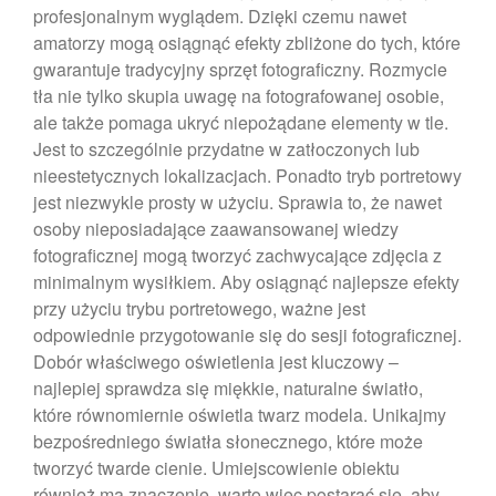
profesjonalnym wyglądem. Dzięki czemu nawet
luty 2023
amatorzy mogą osiągnąć efekty zbliżone do tych, które
styczeń 2023
gwarantuje tradycyjny sprzęt fotograficzny. Rozmycie
grudzień 2022
tła nie tylko skupia uwagę na fotografowanej osobie,
ale także pomaga ukryć niepożądane elementy w tle.
listopad 2022
Jest to szczególnie przydatne w zatłoczonych lub
październik 2022
nieestetycznych lokalizacjach. Ponadto tryb portretowy
wrzesień 2022
jest niezwykle prosty w użyciu. Sprawia to, że nawet
luty 2021
osoby nieposiadające zaawansowanej wiedzy
fotograficznej mogą tworzyć zachwycające zdjęcia z
styczeń 2021
minimalnym wysiłkiem. Aby osiągnąć najlepsze efekty
listopad 2020
przy użyciu trybu portretowego, ważne jest
październik 2020
odpowiednie przygotowanie się do sesji fotograficznej.
wrzesień 2020
Dobór właściwego oświetlenia jest kluczowy –
sierpień 2020
najlepiej sprawdza się miękkie, naturalne światło,
które równomiernie oświetla twarz modela. Unikajmy
lipiec 2020
bezpośredniego światła słonecznego, które może
czerwiec 2020
tworzyć twarde cienie. Umiejscowienie obiektu
czerwiec 2019
również ma znaczenie, warto więc postarać się, aby