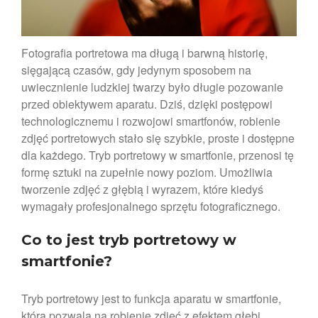
Współpraca
Fotografia portretowa ma długą i barwną historię,
sięgającą czasów, gdy jedynym sposobem na
uwiecznienie ludzkiej twarzy było długie pozowanie
przed obiektywem aparatu. Dziś, dzięki postępowi
technologicznemu i rozwojowi smartfonów, robienie
zdjęć portretowych stało się szybkie, proste i dostępne
Album Foto Box 2×100 Zdjęć
dla każdego. Tryb portretowy w smartfonie, przenosi tę
formę sztuki na zupełnie nowy poziom. Umożliwia
Album Stone 304 zdjęć
tworzenie zdjęć z głębią i wyrazem, które kiedyś
Album Foto 2x100szt 10×15
wymagały profesjonalnego sprzętu fotograficznego.
box
ergnregnergn
Co to jest tryb portretowy w
Album Scott 200 zdjęć
smartfonie?
Tryb portretowy jest to funkcja aparatu w smartfonie,
która pozwala na robienie zdjęć z efektem głębi