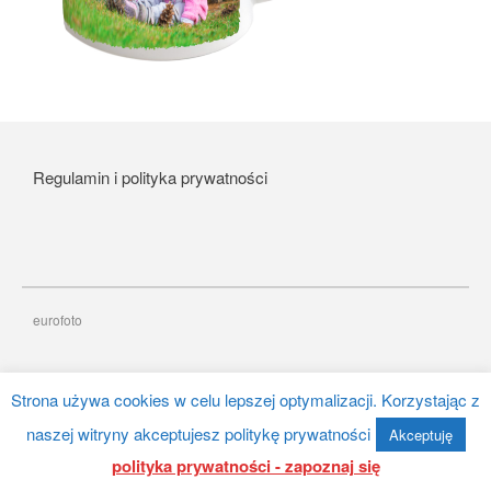
Album Foto Box 2×100 Zdjęć
Album Stone 304 zdjęć
Regulamin i polityka prywatności
Album Foto 2x100szt 10×15
box
ergnregnergn
Album Scott 200 zdjęć
eurofoto
listopad 2024
Strona używa cookies w celu lepszej optymalizacji. Korzystając z
październik 2024
naszej witryny akceptujesz politykę prywatności
kwiecień 2024
Akceptuję
polityka prywatności - zapoznaj się
marzec 2024