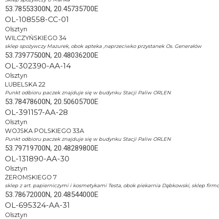
53.78553300N, 20.45735700E
OL-108558-CC-01
Olsztyn
WILCZYŃSKIEGO 34
sklep spożywczy Mazurek, obok apteka ,naprzeciwko przystanek Os. Generałów
53.73977500N, 20.48036200E
OL-302390-AA-14
Olsztyn
LUBELSKA 22
Punkt odbioru paczek znajduje się w budynku Stacji Paliw ORLEN
53.78478600N, 20.50605700E
OL-391157-AA-28
Olsztyn
WOJSKA POLSKIEGO 33A
Punkt odbioru paczek znajduje się w budynku Stacji Paliw ORLEN
53.79719700N, 20.48289800E
OL-131890-AA-30
Olsztyn
ŻEROMSKIEGO 7
sklep z art. papierniczymi i kosmetykami Testa, obok piekarnia Dąbkowski, sklep firmo
53.78672000N, 20.48544000E
OL-695324-AA-31
Olsztyn