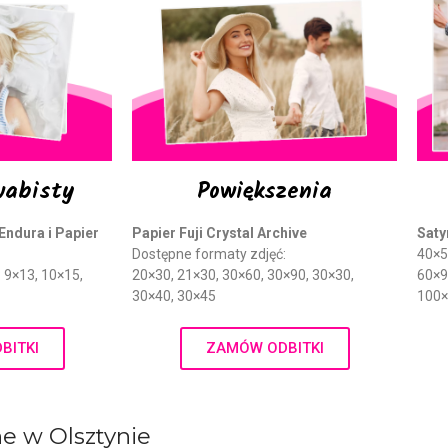
wabisty
Powiększenia
Endura i Papier
Papier Fuji Crystal Archive
Saty
Dostępne formaty zdjęć:
40×5
 9×13, 10×15,
20×30, 21×30, 30×60, 30×90, 30×30,
60×9
30×40, 30×45
100×
BITKI
ZAMÓW ODBITKI
e w Olsztynie