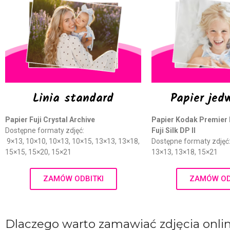
Linia standard
Papier jed
Papier Fuji Crystal Archive
Papier Kodak Premier 
Dostępne formaty zdjęć:
Fuji Silk DP II
9×13, 10×10, 10×13, 10×15, 13×13, 13×18,
Dostępne formaty zdjęć:
15×15, 15×20, 15×21
13×13, 13×18, 15×21
ZAMÓW ODBITKI
ZAMÓW OD
Dlaczego warto zamawiać zdjęcia onlin