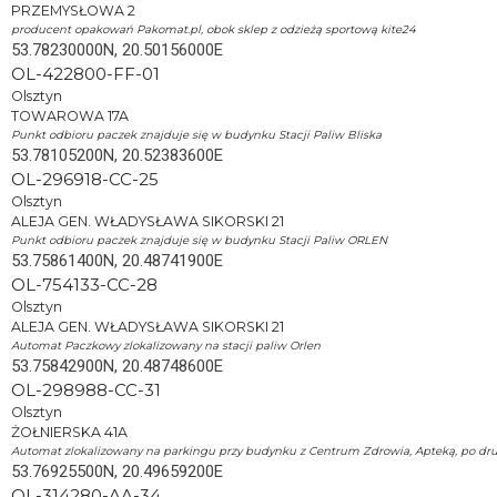
PRZEMYSŁOWA 2
producent opakowań Pakomat.pl, obok sklep z odzieżą sportową kite24
53.78230000N, 20.50156000E
OL-422800-FF-01
Olsztyn
TOWAROWA 17A
Punkt odbioru paczek znajduje się w budynku Stacji Paliw Bliska
53.78105200N, 20.52383600E
OL-296918-CC-25
Olsztyn
ALEJA GEN. WŁADYSŁAWA SIKORSKI 21
Punkt odbioru paczek znajduje się w budynku Stacji Paliw ORLEN
53.75861400N, 20.48741900E
OL-754133-CC-28
Olsztyn
ALEJA GEN. WŁADYSŁAWA SIKORSKI 21
Automat Paczkowy zlokalizowany na stacji paliw Orlen
53.75842900N, 20.48748600E
OL-298988-CC-31
Olsztyn
ŻOŁNIERSKA 41A
Automat zlokalizowany na parkingu przy budynku z Centrum Zdrowia, Apteką, po drugie
53.76925500N, 20.49659200E
OL-314280-AA-34