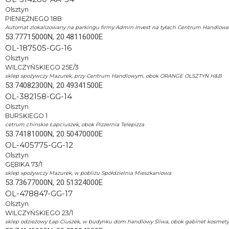
Olsztyn
PIENIĘŻNEGO 18B
Automat zlokalizowany na parkingu firmy Admin Invest na tyłach Centrum Handlowe
53.77715000N, 20.48116000E
OL-187505-GG-16
Olsztyn
WILCZYŃSKIEGO 25E/3
sklep spożywczy Mazurek, przy Centrum Handlowym, obok ORANGE OLSZTYN H&B
53.74082300N, 20.49341500E
OL-382158-GG-14
Olsztyn
BURSKIEGO 1
cetrum chinskie Łapciuszek, obok Pizzernia Telepizza
53.74181000N, 20.50470000E
OL-405775-GG-12
Olsztyn
GĘBIKA 73/1
sklep spożywczy Mazurek, w pobliżu Spółdzielnia Mieszkaniowa
53.73677000N, 20.51324000E
OL-478847-GG-17
Olsztyn
WILCZYŃSKIEGO 23/1
sklep odzieżowy Łap Ciuszek, w budynku dom handlowy Śliwa, obok gabinet kosmet