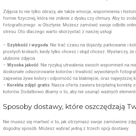
Zdjęcia to nie tylko obrazy, ale także emocje, wspomnienia i hist
formie fizycznej, która nie zniknie z dysku czy chmury. Aby to zro
fotograficznego w Olsztynie. Możesz zamówić swoje odbitki onl
stresu. Oto dlaczego warto skorzystać z naszej usługi:
–
Szybkość i wygoda
: Nie trać czasu na dojazdy, parkowanie i ko
prostych krokach, kiedy tylko chcesz i skąd chcesz. Wystarczy, że
ulubione zdjęcia.
–
Wysoka jakość
: Nie ryzykuj utrwalenia swoich wspomnień na nis
doskonałe odwzorowanie kolorów i trwałość wywołanych fotografii
zapewnia żywe kolory i odporność na blaknięcie, oraz najwyższej k
–
Korekta zdjęć gratis
: Nasza oferta zawiera bezpłatną korektę
kolorów. Dodatkowo dbamy o to, aby nie usunąć ważnych element
Sposoby dostawy, które oszczędzają Twó
Nie musisz się martwić o to, jak otrzymasz swoje zamówione zdjęc
dogodny sposób. Możesz wybrać jedną z trzech opcji dostawy: