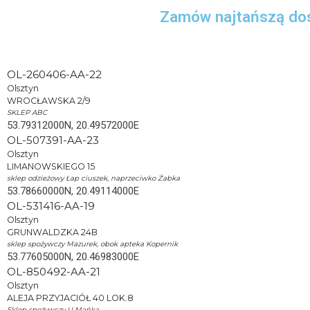
Zamów najtańszą dos
OL-260406-AA-22
Olsztyn
WROCŁAWSKA 2/9
SKLEP ABC
53.79312000N, 20.49572000E
OL-507391-AA-23
Olsztyn
LIMANOWSKIEGO 15
sklep odzieżowy Łap ciuszek, naprzeciwko Żabka
53.78660000N, 20.49114000E
OL-531416-AA-19
Olsztyn
GRUNWALDZKA 24B
sklep spożywczy Mazurek, obok apteka Kopernik
53.77605000N, 20.46983000E
OL-850492-AA-21
Olsztyn
ALEJA PRZYJACIÓŁ 40 LOK.8
Sklep spożywczy U Mańka