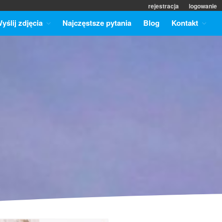
rejestracja
logowanie
yślij zdjęcia
Najczęstsze pytania
Blog
Kontakt
Strona główna
Cennik
Promocje
Odbitki
Formaty zdjęć
Wyślij zdjęcia
Punkty odbioru odbitek
Najczęstsze pytania
Blog
Kontakt
Współpraca