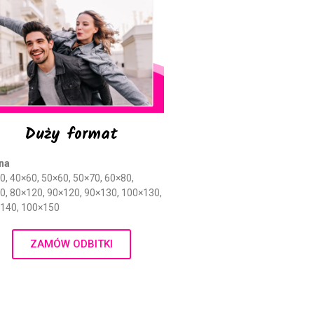
Duży format
Album Foto Box 2×100 Zdjęć
Album Stone 304 zdjęć
na
Album Foto 2x100szt 10×15
0, 40×60, 50×60, 50×70, 60×80,
box
0, 80×120, 90×120, 90×130, 100×130,
140, 100×150
ergnregnergn
Album Scott 200 zdjęć
ZAMÓW ODBITKI
listopad 2024