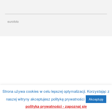
eurofoto
Album Foto Box 2×100 Zdjęć
Album Stone 304 zdjęć
Album Foto 2x100szt 10×15
box
ergnregnergn
Album Scott 200 zdjęć
listopad 2024
Strona używa cookies w celu lepszej optymalizacji. Korzystając z
październik 2024
naszej witryny akceptujesz politykę prywatności
kwiecień 2024
Akceptuję
polityka prywatności - zapoznaj się
marzec 2024