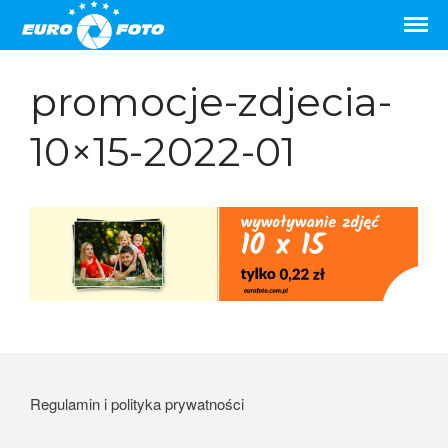
Odbitki online, szybko i tanio.
Wywoływanie zdjęć
Gwarantujemy najwyższą jakość
przez internet
Strona główna
promocje-zdjecia-
Cennik
Promocje
10×15-2022-01
Odbitki
Formaty zdjęć
Wyślij zdjęcia
Punkty odbioru odbitek
Najczęstsze pytania
Blog
Kontakt
Współpraca
Regulamin i polityka prywatności