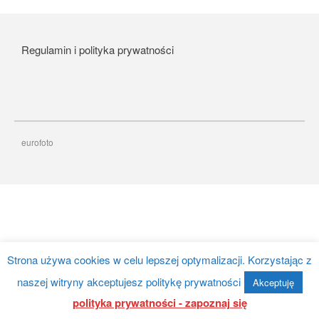
Regulamin i polityka prywatności
Album Foto Box 2×100 Zdjęć
Album Stone 304 zdjęć
Album Foto 2x100szt 10×15
box
eurofoto
ergnregnergn
Album Scott 200 zdjęć
listopad 2024
Strona używa cookies w celu lepszej optymalizacji. Korzystając z
październik 2024
naszej witryny akceptujesz politykę prywatności
kwiecień 2024
Akceptuję
polityka prywatności - zapoznaj się
marzec 2024