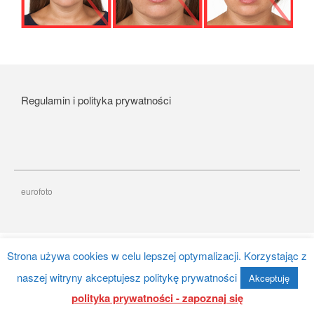
Album Foto Box 2×100 Zdjęć
Album Stone 304 zdjęć
Regulamin i polityka prywatności
Album Foto 2x100szt 10×15
box
ergnregnergn
Album Scott 200 zdjęć
eurofoto
listopad 2024
Strona używa cookies w celu lepszej optymalizacji. Korzystając z
październik 2024
naszej witryny akceptujesz politykę prywatności
kwiecień 2024
Akceptuję
polityka prywatności - zapoznaj się
marzec 2024